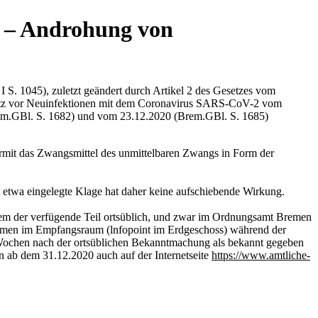
 – Androhung von
 S. 1045), zuletzt geändert durch Artikel 2 des Gesetzes vom
utz vor Neuinfektionen mit dem Coronavirus SARS-CoV-2 vom
rem.GBl. S. 1682) und vom 23.12.2020 (Brem.GBl. S. 1685)
rmit das Zwangsmittel des unmittelbaren Zwangs in Form der
 etwa eingelegte Klage hat daher keine aufschiebende Wirkung.
em der verfügende Teil ortsüblich, und zwar im Ordnungsamt Bremen
men im Empfangsraum (lnfopoint im Erdgeschoss) während der
ochen nach der ortsüblichen Bekanntmachung als bekannt gegeben
n ab dem 31.12.2020 auch auf der Internetseite
https://www.amtliche-