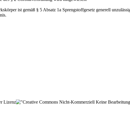
körper ist gemäß § 5 Absatz 1a Sprengstoffgesetz generell unzulässi
bnis.
er Lizenz