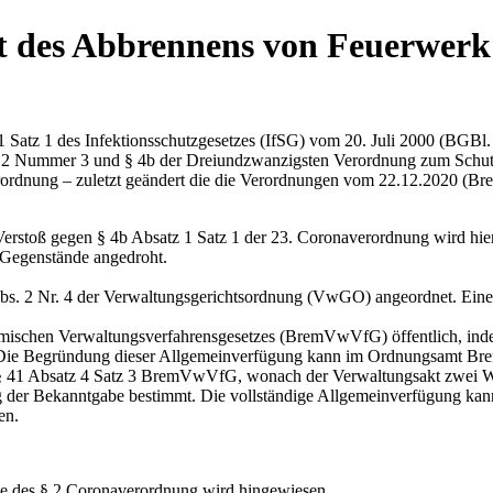
t des Abbrennens von Feuerwerk
Satz 1 des Infektionsschutzgesetzes (IfSG) vom 20. Juli 2000 (BGBl. I
tz 2 Nummer 3 und § 4b der Dreiundzwanzigsten Verordnung zum Sch
ordnung – zuletzt geändert die die Verordnungen vom 22.12.2020 (B
Verstoß gegen § 4b Absatz 1 Satz 1 der 23. Coronaverordnung wird hie
 Gegenstände angedroht.
Abs. 2 Nr. 4 der Verwaltungsgerichtsordnung (VwGO) angeordnet. Eine
emischen Verwaltungsverfahrensgesetzes (BremVwVfG) öffentlich, ind
 Die Begründung dieser Allgemeinverfügung kann im Ordnungsamt Bre
§ 41 Absatz 4 Satz 3 BremVwVfG, wonach der Verwaltungsakt zwei W
Tag der Bekanntgabe bestimmt. Die vollständige Allgemeinverfügung kan
en.
e des § 2 Coronaverordnung wird hingewiesen.