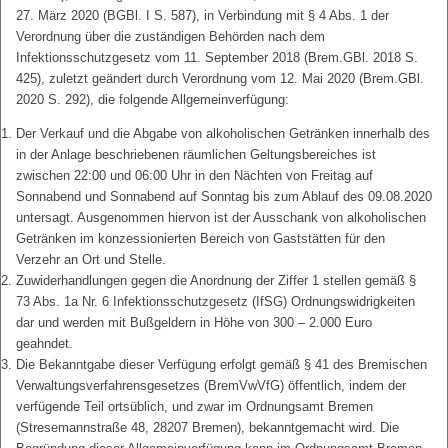
27. März 2020 (BGBl. I S. 587), in Verbindung mit § 4 Abs. 1 der
Verordnung über die zuständigen Behörden nach dem
Infektionsschutzgesetz vom 11. September 2018 (Brem.GBl. 2018 S.
425), zuletzt geändert durch Verordnung vom 12. Mai 2020 (Brem.GBl.
2020 S. 292), die folgende Allgemeinverfügung:
Der Verkauf und die Abgabe von alkoholischen Getränken innerhalb des
in der Anlage beschriebenen räumlichen Geltungsbereiches ist
zwischen 22:00 und 06:00 Uhr in den Nächten von Freitag auf
Sonnabend und Sonnabend auf Sonntag bis zum Ablauf des 09.08.2020
untersagt. Ausgenommen hiervon ist der Ausschank von alkoholischen
Getränken im konzessionierten Bereich von Gaststätten für den
Verzehr an Ort und Stelle.
Zuwiderhandlungen gegen die Anordnung der Ziffer 1 stellen gemäß §
73 Abs. 1a Nr. 6 Infektionsschutzgesetz (IfSG) Ordnungswidrigkeiten
dar und werden mit Bußgeldern in Höhe von 300 – 2.000 Euro
geahndet.
Die Bekanntgabe dieser Verfügung erfolgt gemäß § 41 des Bremischen
Verwaltungsverfahrensgesetzes (BremVwVfG) öffentlich, indem der
verfügende Teil ortsüblich, und zwar im Ordnungsamt Bremen
(Stresemannstraße 48, 28207 Bremen), bekanntgemacht wird. Die