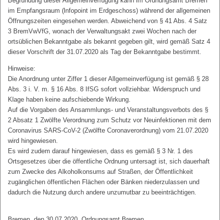
Begründung dieser Allgemeinverfügung kann im Ordnungsamt Bremen
im Empfangsraum (lnfopoint im Erdgeschoss) während der allgemeinen
Öffnungszeiten eingesehen werden. Abweichend von § 41 Abs. 4 Satz
3 BremVwVfG, wonach der Verwaltungsakt zwei Wochen nach der
ortsüblichen Bekanntgabe als bekannt gegeben gilt, wird gemäß Satz 4
dieser Vorschrift der 31.07.2020 als Tag der Bekanntgabe bestimmt.
Hinweise:
Die Anordnung unter Ziffer 1 dieser Allgemeinverfügung ist gemäß § 28
Abs. 3 i. V. m. § 16 Abs. 8 IfSG sofort vollziehbar. Widerspruch und
Klage haben keine aufschiebende Wirkung.
Auf die Vorgaben des Ansammlungs- und Veranstaltungsverbots des §
2 Absatz 1 Zwölfte Verordnung zum Schutz vor Neuinfektionen mit dem
Coronavirus SARS-CoV-2 (Zwölfte Coronaverordnung) vom 21.07.2020
wird hingewiesen.
Es wird zudem darauf hingewiesen, dass es gemäß § 3 Nr. 1 des
Ortsgesetzes über die öffentliche Ordnung untersagt ist, sich dauerhaft
zum Zwecke des Alkoholkonsums auf Straßen, der Öffentlichkeit
zugänglichen öffentlichen Flächen oder Bänken niederzulassen und
dadurch die Nutzung durch andere unzumutbar zu beeinträchtigen.
Bremen, den 30.07.2020, Ordnungsamt Bremen