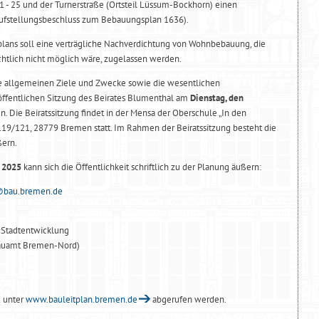
 25 und der Turnerstraße (Ortsteil Lüssum-Bockhorn) einen
ufstellungsbeschluss zum Bebauungsplan 1636).
plans soll eine verträgliche Nachverdichtung von Wohnbebauung, die
htlich nicht möglich wäre, zugelassen werden.
die allgemeinen Ziele und Zwecke sowie die wesentlichen
öffentlichen Sitzung des Beirates Blumenthal am
Dienstag, den
n. Die Beiratssitzung findet in der Mensa der Oberschule „In den
9/121, 28779 Bremen statt. Im Rahmen der Beiratssitzung besteht die
ßern.
r 2025
kann sich die Öffentlichkeit schriftlich zu der Planung äußern:
@bau.bremen.de
d Stadtentwicklung
Bauamt Bremen-Nord)
 unter
www.bauleitplan.bremen.de
abgerufen werden.