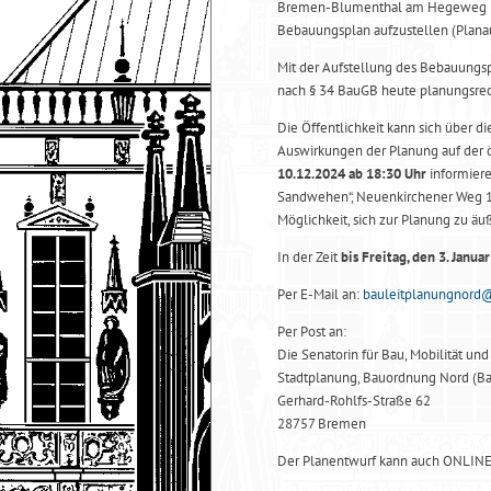
Bremen-Blumenthal am Hegeweg 1 -
Bebauungsplan aufzustellen (Plana
Mit der Aufstellung des Bebauungs
nach § 34 BauGB heute planungsrec
Die Öffentlichkeit kann sich über 
Auswirkungen der Planung auf der 
10.12.2024 ab 18:30 Uhr
informiere
Sandwehen“, Neuenkirchener Weg 11
Möglichkeit, sich zur Planung zu äu
In der Zeit
bis Freitag, den 3. Janua
Per E-Mail an:
bauleitplanungnord
Per Post an:
Die Senatorin für Bau, Mobilität un
Stadtplanung, Bauordnung Nord (
Gerhard-Rohlfs-Straße 62
28757 Bremen
Der Planentwurf kann auch ONLINE