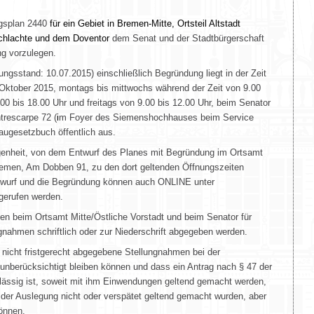
ngsplan 2440
für ein Gebiet in Bremen-Mitte, Ortsteil Altstadt
chlachte und dem Doventor
dem Senat und der Stadtbürgerschaft
ng vorzulegen.
ngsstand: 10.07.2015) einschließlich Begründung liegt in der Zeit
Oktober 2015, montags bis mittwochs während der Zeit von 9.00
00 bis 18.00 Uhr und freitags von 9.00 bis 12.00 Uhr, beim
Senator
ntrescarpe 72
(
i
m Foyer des Siemenshochhauses beim Service
ugesetzbuch öffentlich aus.
egenheit, von dem Entwurf des Planes mit Begründung im Ortsamt
Bremen, Am Dobben 91, zu den dort geltenden Öffnungszeiten
twurf und die Begründung können auch ONLINE unter
erufen werden.
en beim Ortsamt Mitte/Östliche Vorstadt und beim
Senator für
nahmen schriftlich oder zur Niederschrift abgegeben werden.
 nicht fristgerecht abgegebene Stellungnahmen bei der
nberücksichtigt bleiben können und dass ein Antrag nach § 47 der
lässig ist, soweit mit ihm Einwendungen geltend gemacht werden,
der Auslegung nicht oder verspätet geltend gemacht wurden, aber
önnen.