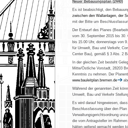
Neuer Bebauungsplan (2440)
Es ist beabsichtigt, den Bebauu
zwischen den Wallanlagen, der S
mit der Bitte um Beschlussfassu
Der Entwurf des Planes (Bearbeitu
vom 30. September 2015 bis 30. 
bis 15.00 Uhr, donnerstags von 9.
für Umwelt, Bau und Verkehr
, Co
Center Bau),
gemäß § 3 Abs. 2 Ba
In der gleichen Zeit besteht Gel
Mitte/Östliche Vorstadt, 28203 
Kenntnis zu nehmen. Der Planen
www.bauleitplan.bremen.de
abg
Während der genannten Zeit könn
Umwelt, Bau und Verkehr
Stellung
Es wird darauf hingewiesen, dass
Beschlussfassung über den Plan u
Verwaltungsgerichtsordnung unzu
die vom Antragsteller im Rahmen 
hätten geltend gemacht werden k