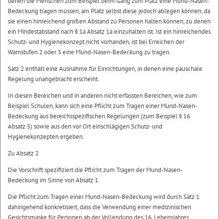
denen die Menschen zum Beispiel beim Gang zum Platz eine Mund-Nasen-
Bedeckung tragen müssen, am Platz selbst diese jedoch ablegen können, da
sie einen hinreichend großen Abstand zu Personen halten können, zu denen
ein Mindestabstand nach § 1a Absatz 1a einzuhalten ist. Ist ein hinreichendes
Schutz- und Hygienekonzept nicht vorhanden, ist bei Erreichen der
Warnstufen 2 oder 3 eine Mund-Nasen-Bedeckung zu tragen.
Satz 2 enthält eine Ausnahme für Einrichtungen, in denen eine pauschale
Regelung unangebracht erscheint.
In diesen Bereichen und in anderen nicht erfassten Bereichen, wie zum
Beispiel Schulen, kann sich eine Pflicht zum Tragen einer Mund-Nasen-
Bedeckung aus bereichsspezifischen Regelungen (zum Beispiel § 16
Absatz 5) sowie aus den vor Ort einschlägigen Schutz- und
Hygienekonzepten ergeben.
Zu Absatz 2
Die Vorschrift spezifiziert die Pflicht zum Tragen der Mund-Nasen-
Bedeckung im Sinne von Absatz 1.
Die Pflicht zum Tragen einer Mund-Nasen-Bedeckung wird durch Satz 1
dahingehend konkretisiert, dass die Verwendung einer medizinischen
Gesichtsmaske für Personen ab der Vollendung des 16. Lebensjahres