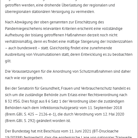
getroffen werden, eine drohende Überlastung der regionalen und
überregionalen stationären Versorgung zu vermeiden.
Nach Abwägung der oben genannten zur Einschätzung des
Pandemiegeschehens relevanten Kriterien erscheint eine vollständige
Aufhebung der bislang getroffenen Maßnahmen derzeit noch nicht
verhältnismäßig, denn es findet eine mäßige Steigerung der Inzidenzzahlen
– auch bundesweit – statt. Gleichzeitig findet eine zunehmende
Ausbreitung von Virusmutationen statt, deren Entwicklung es zu beobachten
gilt.
Die Voraussetzungen für die Anordnung von Schutzmaßnahmen sind daher
nach wie vor gegeben.
Bei der Senatorin für Gesundheit, Frauen und Verbraucherschutz handelt es
sich um die zuständige Behörde zum Erlass einer Rechtsverordnung nach
§ 32 IfSG. Dies folgt aus § 6 Satz 1 der Verordnung über die zuständigen
Behörden nach dem Infektionsschutzgesetz vom 11. September 2018
(Brem.GBl. S. 425 — 2126-e-1), die durch Verordnung vom 12. Mai 2020
(Brem.GBl. S. 292) geändert worden ist.
Der Bundestag hat mit Beschluss vom 11. Juni 2021 (BT-Drucksache
19/30398) festgestellt, dass die epidemische Lage von nationaler Tragweite,