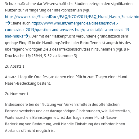
Schutzmaßnahme dar. Wissenschaftliche Studien belegen den signifikanten
Nutzen zur Verringerung der Infektionszahlen (vgl.
https://www.rki.de/SharedDocs/FAQ/NCOV2019/FAQ_Mund_Nasen_Schutz.ht
; siehe auch
https://www.who.int/emergencies/diseases/novel-
coronavirus-2019/question-and-answers-hub/q-a-detail/q-a-on-covid-19-
and-masks
). Der mit der Maskenpflicht verbundene grundsätzlich sehr
geringe Eingriff in die Handlungsfreiheit der Betroffenen ist angesichts des
überragend wichtigen Ziels des Infektionsschutzes hinzunehmen (vgl. BT-
Drucksache 19/23944, S. 32 zu Nummer 3).
Zu Absatz 1
Absatz 1 legt die Orte fest, an denen eine Pflicht zum Tragen einer Mund-
Nasen-Bedeckung besteht.
Zu Nummer 1
Insbesondere bei der Nutzung von Verkehrsmitteln des öffentlichen
Personenverkehrs und der dazugehörigen Einrichtungen, wie Haltestellen,
Wartehäuschen, Bahnsteigen etc. ist das Tragen einer Mund-Nasen-
Bedeckung von Bedeutung, weil hier die Einhaltung des erforderlichen
Abstands oft nicht möglich ist.