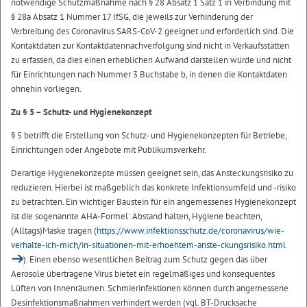
notwendige Schutzmaßnahme nach § 28 Absatz 1 Satz 1 in Verbindung mit
§ 28a Absatz 1 Nummer 17 IfSG, die jeweils zur Verhinderung der
Verbreitung des Coronavirus SARS-CoV-2 geeignet und erforderlich sind. Die
Kontaktdaten zur Kontaktdatennachverfolgung sind nicht in Verkaufsstätten
zu erfassen, da dies einen erheblichen Aufwand darstellen würde und nicht
für Einrichtungen nach Nummer 3 Buchstabe b, in denen die Kontaktdaten
ohnehin vorliegen.
Zu § 5 – Schutz- und Hygienekonzept
§ 5 betrifft die Erstellung von Schutz- und Hygienekonzepten für Betriebe,
Einrichtungen oder Angebote mit Publikumsverkehr.
Derartige Hygienekonzepte müssen geeignet sein, das Ansteckungsrisiko zu
reduzieren. Hierbei ist maßgeblich das konkrete Infektionsumfeld und -risiko
zu betrachten. Ein wichtiger Baustein für ein angemessenes Hygienekonzept
ist die sogenannte AHA-Formel: Abstand halten, Hygiene beachten,
(Alltags)Maske tragen (
https://www.infektionsschutz.de/coronavirus/wie-
verhalte-ich-mich/in-situationen-mit-erhoehtem-anste-ckungsrisiko.html
). Einen ebenso wesentlichen Beitrag zum Schutz gegen das über
Aerosole übertragene Virus bietet ein regelmäßiges und konsequentes
Lüften von Innenräumen. Schmierinfektionen können durch angemessene
Desinfektionsmaßnahmen verhindert werden (vgl. BT-Drucksache