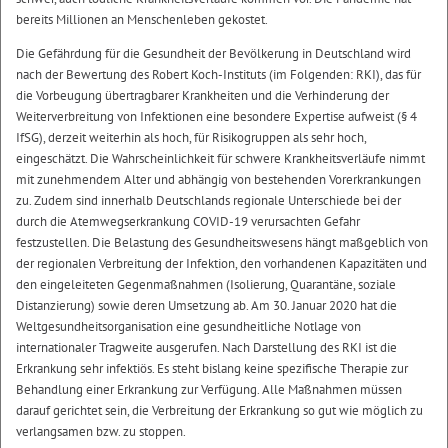
bereits Millionen an Menschenleben gekostet.
Die Gefährdung für die Gesundheit der Bevölkerung in Deutschland wird
nach der Bewertung des Robert Koch-Instituts (im Folgenden: RKI), das für
die Vorbeugung übertragbarer Krankheiten und die Verhinderung der
Weiterverbreitung von Infektionen eine besondere Expertise aufweist (§ 4
IfSG), derzeit weiterhin als hoch, für Risikogruppen als sehr hoch,
eingeschätzt. Die Wahrscheinlichkeit für schwere Krankheitsverläufe nimmt
mit zunehmendem Alter und abhängig von bestehenden Vorerkrankungen
zu. Zudem sind innerhalb Deutschlands regionale Unterschiede bei der
durch die Atemwegserkrankung COVID-19 verursachten Gefahr
festzustellen. Die Belastung des Gesundheitswesens hängt maßgeblich von
der regionalen Verbreitung der Infektion, den vorhandenen Kapazitäten und
den eingeleiteten Gegenmaßnahmen (Isolierung, Quarantäne, soziale
Distanzierung) sowie deren Umsetzung ab. Am 30. Januar 2020 hat die
Weltgesundheitsorganisation eine gesundheitliche Notlage von
internationaler Tragweite ausgerufen. Nach Darstellung des RKI ist die
Erkrankung sehr infektiös. Es steht bislang keine spezifische Therapie zur
Behandlung einer Erkrankung zur Verfügung. Alle Maßnahmen müssen
darauf gerichtet sein, die Verbreitung der Erkrankung so gut wie möglich zu
verlangsamen bzw. zu stoppen.