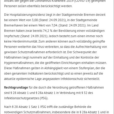
Anzahl der gegen die Coronavirus-Krankheit-2019 (COVID-19) geimpften
Personen sollen ebenfalls berücksichtigt werden.
Die Hospitalisierungsinzidenz liegt in der Stadtgemeinde Bremen derzeit
bei einem Wert von 3,00 (Stand: 24.09.2021), in der Stadtgemeinde
Bremerhaven bei einem Wert von 7,04. (Stand: 24.09.2021). Im Land
Bremen haben zwar bereits 74,2 % der Bevölkerung einen vollständigen
Impfschutz (Stand: 24.09.2021). Jedoch besteht zum einen immer noch
keine Herdenimmunität. Zum anderen können auch vollständig geimpfte
Personen weiterhin das Virus verbreiten, so dass die Aufrechterhaltung von
gewissen Schutzmaßnahmen erforderlich ist. Der Schwerpunkt der
Maßnahmen liegt nunmehr auf der Einhaltung und der Kontrolle der
Hygienemaßnahmen, die die geöffneten Einrichtungen einhalten müssen.
Diese Maßnahmen gelten in Abhängigkeit von einem Stufenplan, der die
oben genannten Indikatoren berücksichtigt und so einen jeweils auf die
aktuelle epidemische Lage angepassten Infektionsschutz sicherstellt.
Rechtsgrundlage
für die durch die Verordnung getroffenen Maßnahmen
sind § 28 Absatz 1 und § 28a Absatz 1 in Verbindung mit § 32 des
Infektionsschutzgesetzes (IfSG).
Nach § 28 Absatz 1 Satz 1 IfSG trifft die zuständige Behörde die
notwendigen Schutzmaßnahmen, insbesondere die in § 28a Absatz 1 und in