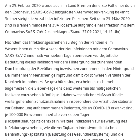
Am 29. Februar 2020 wurde auch im Land Bremen der erste Fall einer durch
den Coronavirus SARS-CoV-2 ausgelösten Atemwegserkrankung bekannt.
Seither steigt die Anzahl der infizierten Personen. Seit dem 25. März 2020
sind in Bremen mindestens 394 Todesfälle aufgrund einer Infektion mit dem
Coronavirus SARS-CoV-2 zu beklagen (Stand: 27.09.2021, 14.15 Uhr).
Nachdem das Infektionsgeschehen zu Beginn der Pandemie im
Wesentlichen durch die Anzahl der Neuinfektionen mit dem Coronavirus
SARS-CoV-2 innerhalb von sieben Tagen bemessen wurde, tritt die
Bedeutung dieses Indikators vor dem Hintergrund der zunehmenden
Durchimpfung der Bevölkerung inzwischen zunehmend in den Hintergrund.
Da immer mehr Menschen geimpft und damit vor schweren Verläufen der
Krankheit im hohen Maße geschützt sind, erscheint es nicht mehr
angemessen, die Sieben-Tage-Inzidenz weiterhin als maßgeblichen
Indikator vorzusehen. Künftig soll daher wesentlicher Maßstab für die
weitergehenden Schutzmaßnahmen insbesondere die Anzahl der stationär
zur Behandlung aufgenommenen Patienten, die an COVID-19 erkrankt sind,
je 100 000 Einwohner innerhalb von sieben Tagen
(Hospitalisierungsinzidenz) sein. Weitere Indikatoren zur Bewertung des
Infektionsgeschehens, wie die verfügbaren intensivmedizinischen
Behandlungskapazitäten (Belastung des Gesundheitssystems) und die