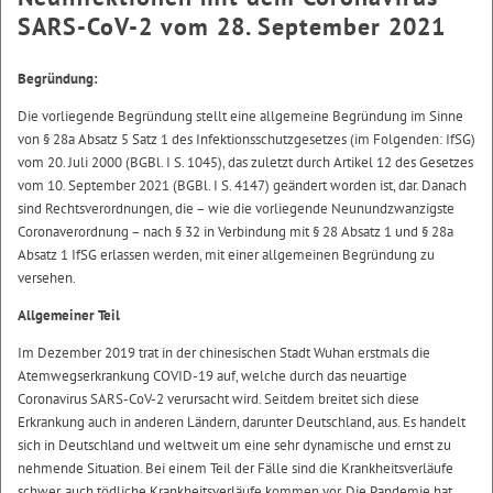
SARS-CoV-2 vom 28. September 2021
Begründung:
Die vorliegende Begründung stellt eine allgemeine Begründung im Sinne
von § 28a Absatz 5 Satz 1 des Infektionsschutzgesetzes (im Folgenden: IfSG)
vom 20. Juli 2000 (BGBl. I S. 1045), das zuletzt durch Artikel 12 des Gesetzes
vom 10. September 2021 (BGBl. I S. 4147) geändert worden ist, dar. Danach
sind Rechtsverordnungen, die – wie die vorliegende Neunundzwanzigste
Coronaverordnung – nach § 32 in Verbindung mit § 28 Absatz 1 und § 28a
Absatz 1 IfSG erlassen werden, mit einer allgemeinen Begründung zu
versehen.
Allgemeiner Teil
Im Dezember 2019 trat in der chinesischen Stadt Wuhan erstmals die
Atemwegserkrankung COVID-19 auf, welche durch das neuartige
Coronavirus SARS-CoV-2 verursacht wird. Seitdem breitet sich diese
Erkrankung auch in anderen Ländern, darunter Deutschland, aus. Es handelt
sich in Deutschland und weltweit um eine sehr dynamische und ernst zu
nehmende Situation. Bei einem Teil der Fälle sind die Krankheitsverläufe
schwer, auch tödliche Krankheitsverläufe kommen vor. Die Pandemie hat