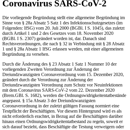
Coronavirus SARS-CoV-2
Die vorliegende Begründung stellt eine allgemeine Begründung im
Sinne von § 28a Absatz 5 Satz 1 des Infektionsschutzgesetzes (im
Folgenden: IfSG) vom 20. Juli 2000 (BGBl. I S. 1045), das zuletzt
durch Artikel 1 und 2 des Gesetzes vom 18. November 2020
(BGBl. I S. 2307) geändert worden ist, dar. Danach sind
Rechtsverordnungen, die nach § 32 in Verbindung mit § 28 Absatz
1 und § 28a Absatz 1 IfSG erlassen werden, mit einer allgemeinen
Begründung zu versehen.
Durch die Änderung des § 23 Absatz 1 Satz 1 Nummer 10 der
vorliegenden Zweiten Verordnung zur Änderung der
Dreiundzwanzigsten Coronaverordnung vom 15. Dezember 2020,
geändert durch die Verordnung zur Änderung der
Dreiundzwanzigsten Verordnung zum Schutz vor Neuinfektionen
mit dem Coronavirus SARS-CoV-2 vom 22. Dezember 2020
(Brem.GBl. S. 1682), werden die Ordnungswidrigkeitentatbestände
angepasst. § 15a Absatz 3 der Dreiundzwanzigsten
Coronaverordnung in der zuletzt gültigen Fassung normiert eine
Testpflicht der Beschäftigten. Vor diesem Hintergrund wird es als
nicht erforderlich erachtet, in Bezug auf die Beschäftigten darüber
hinaus einen Ordnungswidrigkeitentatbestand zu regeln, soweit er
sich darauf bezieht, dass Beschäftigte die Testung verweigern oder