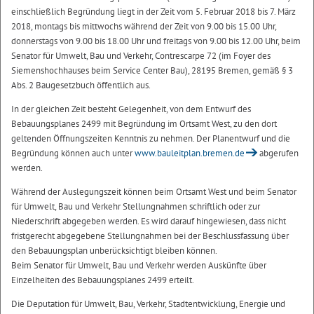
einschließlich Begründung liegt in der Zeit vom 5. Februar 2018 bis 7. März
2018, montags bis mittwochs während der Zeit von 9.00 bis 15.00 Uhr,
donnerstags von 9.00 bis 18.00 Uhr und freitags von 9.00 bis 12.00 Uhr, beim
Senator für Umwelt, Bau und Verkehr, Contrescarpe 72 (im Foyer des
Siemenshochhauses beim Service Center Bau), 28195 Bremen, gemäß § 3
Abs. 2 Baugesetzbuch öffentlich aus.
In der gleichen Zeit besteht Gelegenheit, von dem Entwurf des
Bebauungsplanes 2499 mit Begründung im Ortsamt West, zu den dort
geltenden Öffnungszeiten Kenntnis zu nehmen. Der Planentwurf und die
Begründung können auch unter
www.bauleitplan.bremen.de
abgerufen
werden.
Während der Auslegungszeit können beim Ortsamt West und beim Senator
für Umwelt, Bau und Verkehr Stellungnahmen schriftlich oder zur
Niederschrift abgegeben werden. Es wird darauf hingewiesen, dass nicht
fristgerecht abgegebene Stellungnahmen bei der Beschlussfassung über
den Bebauungsplan unberücksichtigt bleiben können.
Beim Senator für Umwelt, Bau und Verkehr werden Auskünfte über
Einzelheiten des Bebauungsplanes 2499 erteilt.
Die Deputation für Umwelt, Bau, Verkehr, Stadtentwicklung, Energie und