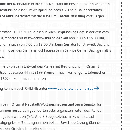
und der Kantstraße in Bremen-Neustadt im beschleunigten Verfahren
rchführung einer Umweltprüfung nach § 2 Abs. 4 Baugesetzbuch
 Stadtbürgerschaft mit der Bitte um Beschlussfassung vorzulegen
gsstand: 15.12.2017) einschließlich Begründung liegt in der Zeit vom
18, montags bis mittwochs während der Zeit von 9.00 bis 15.00 Uhr,
und freitags von 9.00 bis 12.00 Uhr, beim Senator für Umwelt, Bau und
n (im Foyer des Siemenshochhauses beim Service Center Bau), gemäß §
us.
enheit, von dem Entwurf des Planes mit Begründung im Ortsamt
scontrescarpe 44 in 28199 Bremen - nach vorheriger telefonischer
1 16024 - Kenntnis zu nehmen.
ung können auch ONLINE unter
www.bauleitplan.bremen.de
en beim Ortsamt Neustadt/Woltmershausen und beim Senator für
ahmen nur zu den geänderten oder ergänzten Teilen des Planes
abgegeben werden (§ 4a Abs. 3 Baugesetzbuch). Es wird darauf
cht abgegebene Stellungnahmen bei der Beschlussfassung über den
unberücksichtigt bleiben können.