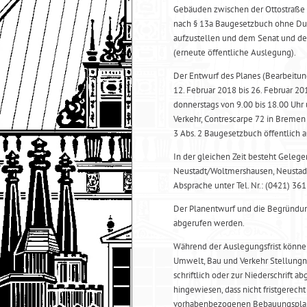
Gebäuden zwischen der Ottostraße 
nach § 13a Baugesetzbuch ohne Du
aufzustellen und dem Senat und der
(erneute öffentliche Auslegung).
Der Entwurf des Planes (Bearbeitun
12. Februar 2018 bis 26. Februar 20
donnerstags von 9.00 bis 18.00 Uhr 
Verkehr, Contrescarpe 72 in Breme
3 Abs. 2 Baugesetzbuch öffentlich a
In der gleichen Zeit besteht Geleg
Neustadt/Woltmershausen, Neustadt
Absprache unter Tel. Nr.: (0421) 36
Der Planentwurf und die Begründ
abgerufen werden.
Während der Auslegungsfrist könn
Umwelt, Bau und Verkehr Stellungn
schriftlich oder zur Niederschrift 
hingewiesen, dass nicht fristgere
vorhabenbezogenen Bebauungsplan 