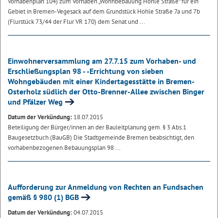
Vorhabenplan 104) zum Vorhaben „Wohnbebauung Hohle Straße“ für ein
Gebiet in Bremen-Vegesack auf dem Grundstück Hohle Straße 7a und 7b
(Flurstück 73/44 der Flur VR 170) dem Senat und ...
Einwohnerversammlung am 27.7.15 zum Vorhaben- und
Erschließungsplan 98 - -Errichtung von sieben
Wohngebäuden mit einer Kindertagesstätte in Bremen-
Osterholz südlich der Otto-Brenner-Allee zwischen Binger
und Pfälzer Weg
Datum der Verkündung:
18.07.2015
Beteiligung der Bürger/innen an der Bauleitplanung gem. § 3 Abs.1
Baugesetzbuch (BauGB)
Die Stadtgemeinde Bremen beabsichtigt, den
vorhabenbezogenen Bebauungsplan 98 ...
Aufforderung zur Anmeldung von Rechten an Fundsachen
gemäß § 980 (1) BGB
Datum der Verkündung:
04.07.2015